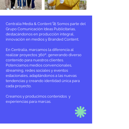
Centralia Media & Content 🚀 Somos parte del
Grupo Comunicación Ideas Publicitarias,
destacándonos en producción integral,
innovación en medios y Branded Content.
En Centralia, marcamos la diferencia al
realizar proyectos 360º, generando diverso
contenido para nuestros clientes.
Potenciamos medios convencionales,
streaming, redes sociales y eventos
estacionales, adaptándonos a las nuevas
tendencias y creando identidad única para
cada proyecto.
Creamos y producimos contenidos y
experiencias para marcas.⁣